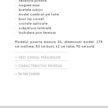
tesatura plisata
lungime maxi
bretele subţiri
model cambrat pe talie
bust tip corset
cristale aplicate
crăpătura laterală
închidere prin fermoar
Modelul poarta masura 36, dimensiuni model: 178
cm inaltime, 83 cm bust, 62 cm talie, 90 cm sold
VEZI GHIDUL MĂSURILOR
CARACTERISTICI PRODUS
ÎNTREŢINERE