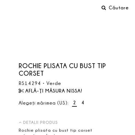
Căutare
ROCHIE PLISATA CU BUST TIP
CORSET
RS14294
•
Verde
AFLĂ-ŢI MĂSURA NISSA!
2
4
Alegeţi mărimea (US):
DETALII PRODUS
Rochie plisata cu bust tip corset