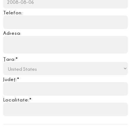
Telefon:
Adresa:
Ţara:*
Judeţ:*
Localitate:*