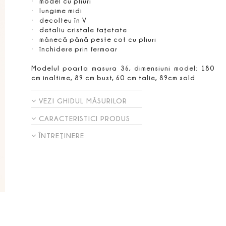
model cu pliuri
lungime midi
decolteu în V
detaliu cristale faţetate
mânecă până peste cot cu pliuri
închidere prin fermoar
Modelul poarta masura 36, dimensiuni model: 180
cm inaltime, 89 cm bust, 60 cm talie, 89cm sold
VEZI GHIDUL MĂSURILOR
CARACTERISTICI PRODUS
ÎNTREŢINERE