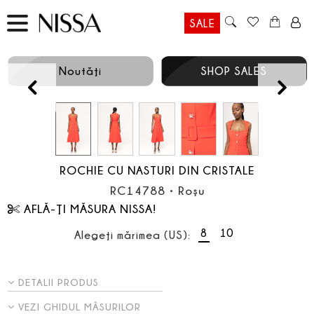
SALE
Noutăţi
SHOP SALES
Prev
ROCHIE CU NASTURI DIN CRISTALE
RC14788
•
Roşu
AFLĂ-ŢI MĂSURA NISSA!
8
10
Alegeţi mărimea (US):
DETALII PRODUS
VEZI GHIDUL MĂSURILOR