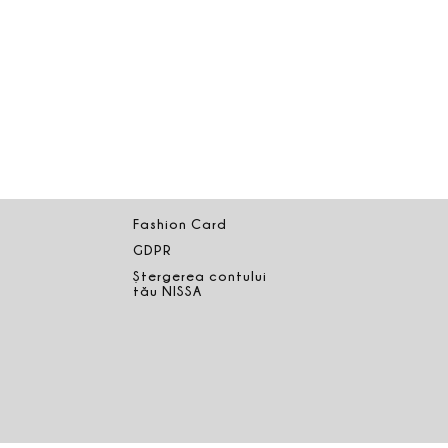
Fashion Card
GDPR
Ștergerea contului
tău NISSA