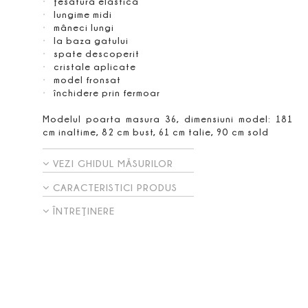
ţesătură elastică
lungime midi
mâneci lungi
la baza gatului
spate descoperit
cristale aplicate
model fronsat
închidere prin fermoar
Modelul poarta masura 36, dimensiuni model: 181
cm inaltime, 82 cm bust, 61 cm talie, 90 cm sold
VEZI GHIDUL MĂSURILOR
CARACTERISTICI PRODUS
ÎNTREŢINERE