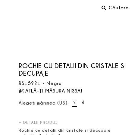
Căutare
ROCHIE CU DETALII DIN CRISTALE SI
DECUPAJE
RS15921
•
Negru
AFLĂ-ŢI MĂSURA NISSA!
2
4
Alegeţi mărimea (US):
DETALII PRODUS
Rochie cu detalii din cristale si decupaje