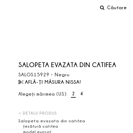
Căutare
SALOPETA EVAZATA DIN CATIFEA
SALOS15929
•
Negru
AFLĂ-ŢI MĂSURA NISSA!
2
4
Alegeţi mărimea (US):
DETALII PRODUS
Salopeta evazata din catifea
ţesătură catifea
model evazat