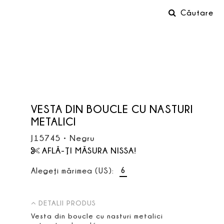
Căutare
VESTA DIN BOUCLE CU NASTURI
METALICI
J15745
•
Negru
AFLĂ-ŢI MĂSURA NISSA!
6
Alegeţi mărimea (US):
DETALII PRODUS
Vesta din boucle cu nasturi metalici