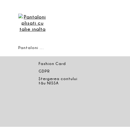
Pantaloni plisati cu talie inalta
Fashion Card
GDPR
Ștergerea contului
tău NISSA