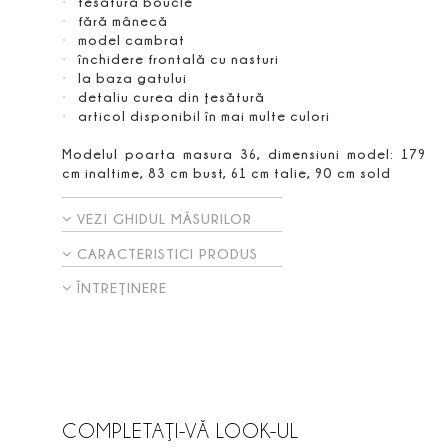
tesatura bouclé
fără mânecă
model cambrat
închidere frontală cu nasturi
la baza gatului
detaliu curea din ţesătură
articol disponibil în mai multe culori
Modelul poarta masura 36, dimensiuni model: 179
cm inaltime, 83 cm bust, 61 cm talie, 90 cm sold
VEZI GHIDUL MĂSURILOR
CARACTERISTICI PRODUS
ÎNTREŢINERE
COMPLETAŢI-VĂ LOOK-UL