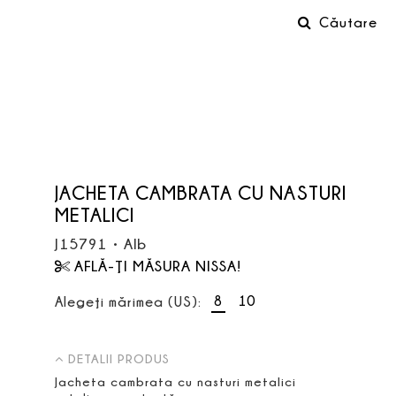
Căutare
JACHETA CAMBRATA CU NASTURI
METALICI
J15791
•
Alb
AFLĂ-ŢI MĂSURA NISSA!
8
10
Alegeţi mărimea (US):
DETALII PRODUS
Jacheta cambrata cu nasturi metalici