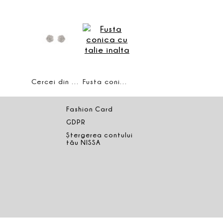
Cercei din cristale
Fusta conica cu talie inalta
Fashion Card
GDPR
Ștergerea contului
tău NISSA