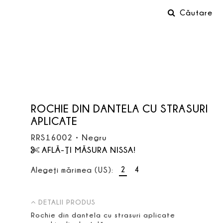
Căutare
ROCHIE DIN DANTELA CU STRASURI
APLICATE
RRS16002
•
Negru
AFLĂ-ŢI MĂSURA NISSA!
2
4
Alegeţi mărimea (US):
DETALII PRODUS
Rochie din dantela cu strasuri aplicate