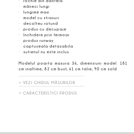
rochie din dantelă
mâneci lungi
lungime maxi
model cu strasuri
decolteu rotund
produs cu decupaje
închidere prin fermoar
produs runway
captuseala detasabila
sutienul nu este inclus
Modelul poarta masura 36, dimensiuni model: 181
cm inaltime, 82 cm bust, 61 cm talie, 90 cm sold
VEZI GHIDUL MĂSURILOR
CARACTERISTICI PRODUS