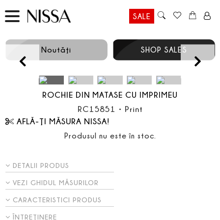
SALE
Noutăţi
SHOP SALES
Prev
ROCHIE DIN MATASE CU IMPRIMEU
RC15851
•
Print
AFLĂ-ŢI MĂSURA NISSA!
Produsul nu este în stoc.
DETALII PRODUS
VEZI GHIDUL MĂSURILOR
CARACTERISTICI PRODUS
ÎNTREŢINERE