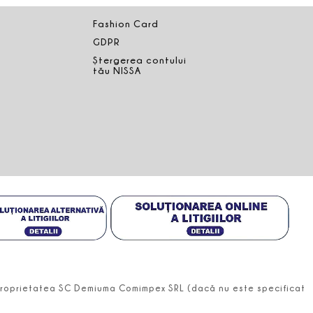
Fashion Card
GDPR
Ștergerea contului
tău NISSA
t proprietatea SC Demiuma Comimpex SRL (dacă nu este specificat