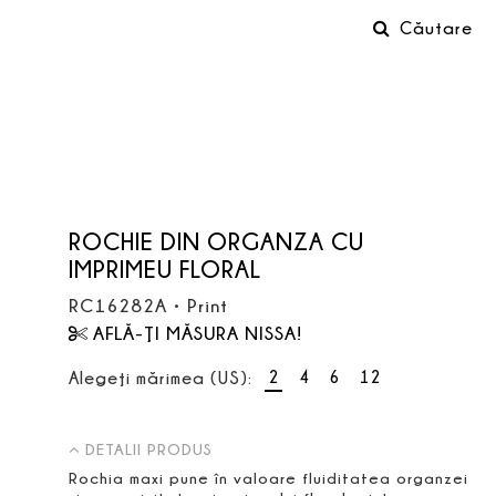
Căutare
ROCHIE DIN ORGANZA CU
IMPRIMEU FLORAL
RC16282A
•
Print
AFLĂ-ŢI MĂSURA NISSA!
2
4
6
12
Alegeţi mărimea (US):
DETALII PRODUS
Rochia maxi pune în valoare fluiditatea organzei