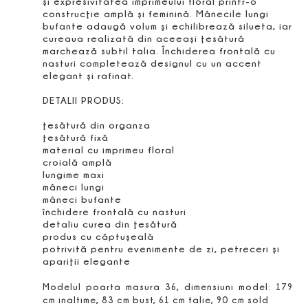
şi expresivitatea imprimeului floral printr-o
construcţie amplă şi feminină. Mânecile lungi
bufante adaugă volum şi echilibrează silueta, iar
cureaua realizată din aceeaşi ţesătură
marchează subtil talia. Închiderea frontală cu
nasturi completează designul cu un accent
elegant şi rafinat.
DETALII PRODUS:
ţesătură din organza
ţesătură fixă
material cu imprimeu floral
croială amplă
lungime maxi
mâneci lungi
mâneci bufante
închidere frontală cu nasturi
detaliu curea din ţesătură
produs cu căptuşeală
potrivită pentru evenimente de zi, petreceri şi
apariţii elegante
Modelul poarta masura 36, dimensiuni model: 179
cm inaltime, 83 cm bust, 61 cm talie, 90 cm sold