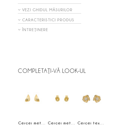
VEZI GHIDUL MĂSURILOR
CARACTERISTICI PRODUS
ÎNTREŢINERE
COMPLETAŢI-VĂ LOOK-UL
Cercei metalici
Cercei metalici cu zale
Cercei texturati cu cristale