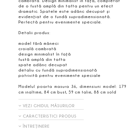
cambrată. Design minimalist în faţă, completat
de o fustă amplă din tafta pentru un efect
dramatic. Spatele este adânc decupat şi
evidenţiat de o fundă supradimensionată.
Perfectă pentru evenimente speciale.
Detalii produs:
model fără mâneci
croială cambrată
design minimalist în faţă
fustă amplă din tafta
spate adânc decupat
detaliu cu fundă supradimensionată
potrivită pentru evenimente speciale
Modelul poarta masura 36, dimensiuni model: 179
cm inaltime, 84 cm bust, 59 cm talie, 88 cm sold
VEZI GHIDUL MĂSURILOR
CARACTERISTICI PRODUS
ÎNTREŢINERE