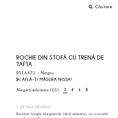
Căutare
ROCHIE DIN STOFĂ CU TRENĂ DE
TAFTA
RS16471
•
Negru
AFLĂ-ŢI MĂSURA NISSA!
2
4
6
8
Alegeţi mărimea (US):
DETALII PRODUS
Rochie lungă elegantă, fără mâneci, cu croială