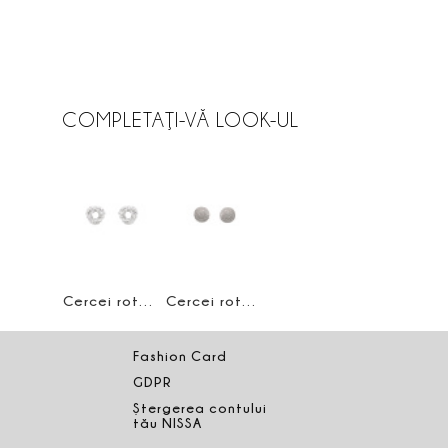
COMPLETAŢI-VĂ LOOK-UL
Cercei rotunzi din cristale
Cercei rotunzi din cristale
Fashion Card
GDPR
Ștergerea contului
tău NISSA