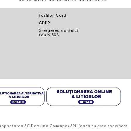
Fashion Card
GDPR
Ștergerea contului
tău NISSA
t proprietatea SC Demiuma Comimpex SRL (dacă nu este specificat