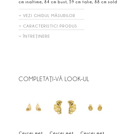
cm inaltime, 84 cm bust, 59 cm talie, 88 cm sold
VEZI GHIDUL MĂSURILOR
CARACTERISTICI PRODUS
ÎNTREŢINERE
COMPLETAŢI-VĂ LOOK-UL
Cercei metalici
Cercei metalici
Cercei metalici cu zale