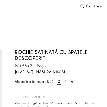
Căutare
ROCHIE SATINATĂ CU SPATELE
DESCOPERIT
RS15847
•
Roşu
AFLĂ-ŢI MĂSURA NISSA!
2
4
6
Alegeţi mărimea (US):
DETALII PRODUS
Rochie lungă satinată, cu o croială fluidă ce