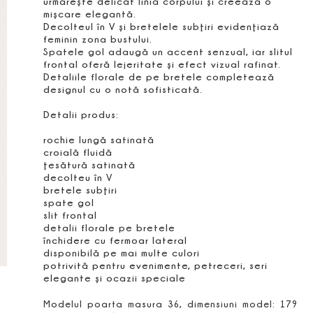
urmăreşte delicat linia corpului şi creează o
mişcare elegantă.
Decolteul în V şi bretelele subţiri evidenţiază
feminin zona bustului.
Spatele gol adaugă un accent senzual, iar slitul
frontal oferă lejeritate şi efect vizual rafinat.
Detaliile florale de pe bretele completează
designul cu o notă sofisticată.
Detalii produs:
rochie lungă satinată
croială fluidă
ţesătură satinată
decolteu în V
bretele subţiri
spate gol
slit frontal
detalii florale pe bretele
închidere cu fermoar lateral
disponibilă pe mai multe culori
potrivită pentru evenimente, petreceri, seri
elegante şi ocazii speciale
Modelul poarta masura 36, dimensiuni model: 179