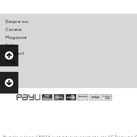
Despre noi
Cariere
Magazine
Sale
Contact
Blog
Numele şi logoul NISSA sunt mărci înregistrate ale SC Demiuma 