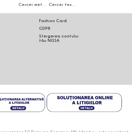
Cercei metalici
Cercei texturati cu cristale
Fashion Card
GDPR
Ștergerea contului
tău NISSA
t proprietatea SC Demiuma Comimpex SRL (dacă nu este specificat