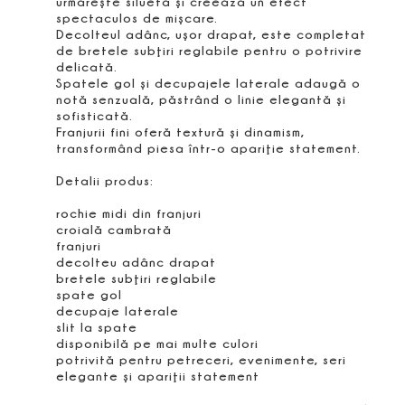
urmăreşte silueta şi creează un efect
spectaculos de mişcare.
Decolteul adânc, uşor drapat, este completat
de bretele subţiri reglabile pentru o potrivire
delicată.
Spatele gol şi decupajele laterale adaugă o
notă senzuală, păstrând o linie elegantă şi
sofisticată.
Franjurii fini oferă textură şi dinamism,
transformând piesa într-o apariţie statement.
Detalii produs:
rochie midi din franjuri
croială cambrată
franjuri
decolteu adânc drapat
bretele subţiri reglabile
spate gol
decupaje laterale
slit la spate
disponibilă pe mai multe culori
potrivită pentru petreceri, evenimente, seri
elegante şi apariţii statement