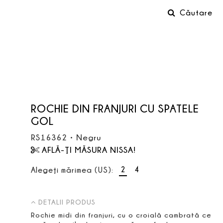
Căutare
ROCHIE DIN FRANJURI CU SPATELE
GOL
RS16362
•
Negru
AFLĂ-ŢI MĂSURA NISSA!
2
4
Alegeţi mărimea (US):
DETALII PRODUS
Rochie midi din franjuri, cu o croială cambrată ce