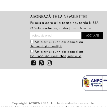
ABONEAZĂ-TE LA NEWSLETTER:
Fii prima care află toate noutăţile NISSA.
Oferte exclusive, colecţii noi & more.
Am citit şi sunt de acord cu
Termeni şi condiţii
Am citit şi sunt de acord cu
Politica de confidenţialitate
Copyright ©2009-2026. Toate drepturile rezervate.
Comimpex SRL. Toate imaginile şi textele de pe situl nissa.ro sun