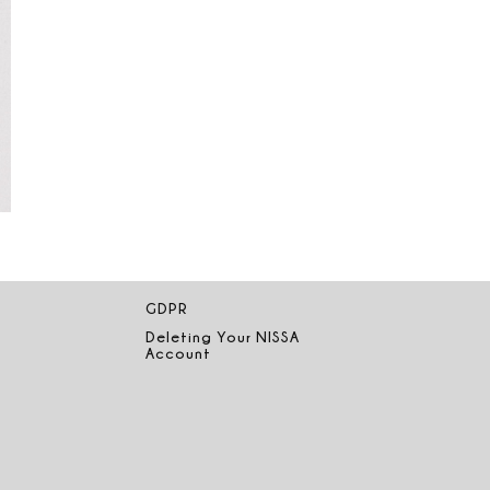
GDPR
Deleting Your NISSA
Account