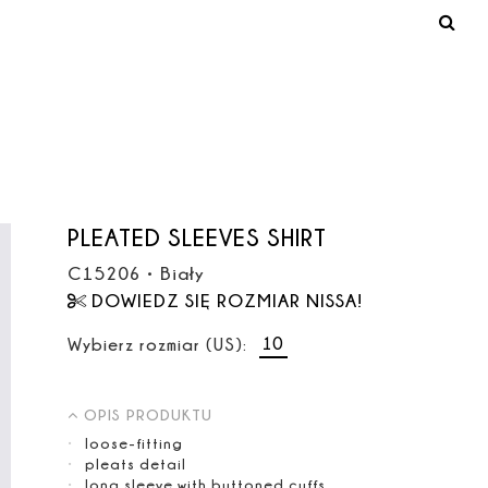
PLEATED SLEEVES SHIRT
C15206
•
Biały
DOWIEDZ SIĘ ROZMIAR NISSA!
10
Wybierz rozmiar (US):
OPIS PRODUKTU
loose-fitting
pleats detail
long sleeve with buttoned cuffs