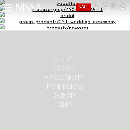
SALE
O NISSA
KONTAKT
NASZE SKLEPY
MOJE KONTO
ZWROTY
GDPR