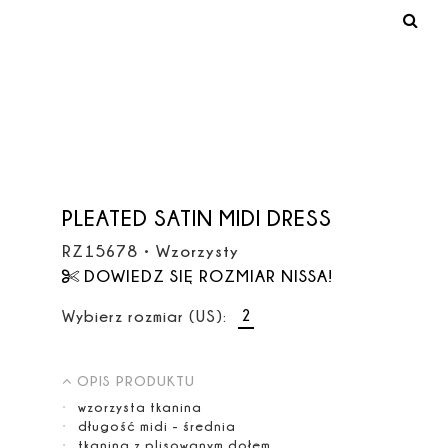
PLEATED SATIN MIDI DRESS
RZ15678
•
Wzorzysty
DOWIEDZ SIĘ ROZMIAR NISSA!
2
Wybierz rozmiar (US):
OPIS PRODUKTU
wzorzysta tkanina
długość midi - średnia
tkanina z plisowanym dołem