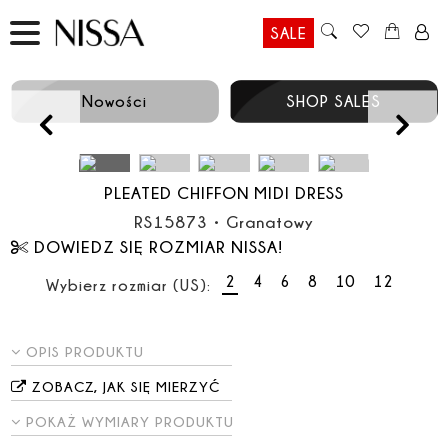
SALE
Nowości
SHOP SALES
Prev
PLEATED CHIFFON MIDI DRESS
RS15873
•
Granatowy
DOWIEDZ SIĘ ROZMIAR NISSA!
2
4
6
8
10
12
Wybierz rozmiar (US):
OPIS PRODUKTU
ZOBACZ, JAK SIĘ MIERZYĆ
POKAŻ WYMIARY PRODUKTU