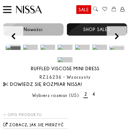
SALE
Nowości
SHOP SALES
Prev
RUFFLED VISCOSE MINI DRESS
RZ16236
•
Wzorzysty
DOWIEDZ SIĘ ROZMIAR NISSA!
2
4
Wybierz rozmiar (US):
OPIS PRODUKTU
ZOBACZ, JAK SIĘ MIERZYĆ