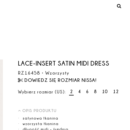
LACE-INSERT SATIN MIDI DRESS
RZ16458
•
Wzorzysty
DOWIEDZ SIĘ ROZMIAR NISSA!
2
4
6
8
10
12
Wybierz rozmiar (US):
OPIS PRODUKTU
satynowa tkanina
wzorzysta tkanina
długość midi - średnia